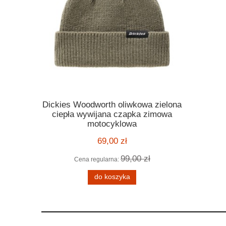
Dickies Woodworth oliwkowa zielona
Kask Ro
ickies
ciepła wywijana czapka zimowa
orange po
 melange
motocyklowa
motocyklo
ą kratę
kask harle
69,00 zł
99,00 zł
Cena regularna:
Cena
 zł
do koszyka