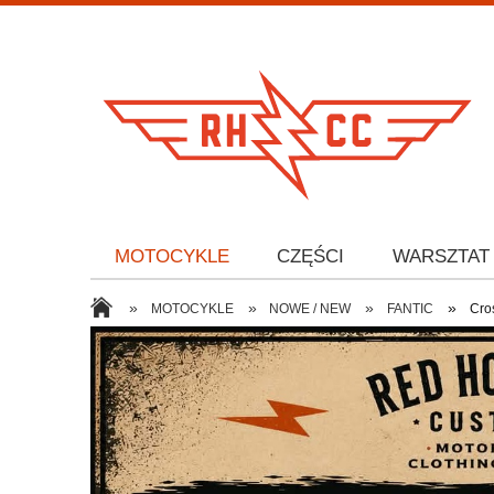
MOTOCYKLE
CZĘŚCI
WARSZTAT
»
»
»
»
MOTOCYKLE
NOWE / NEW
FANTIC
Cro