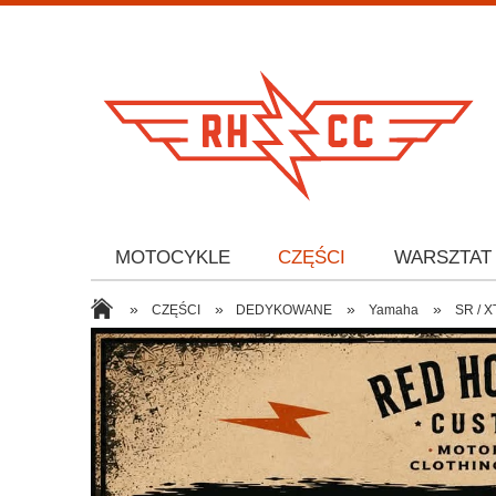
MOTOCYKLE
CZĘŚCI
WARSZTAT
»
»
»
»
CZĘŚCI
DEDYKOWANE
Yamaha
SR / X