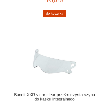
169,00 zł
do koszyka
Bandit XXR visor clear przeźroczysta szyba
do kasku integralnego