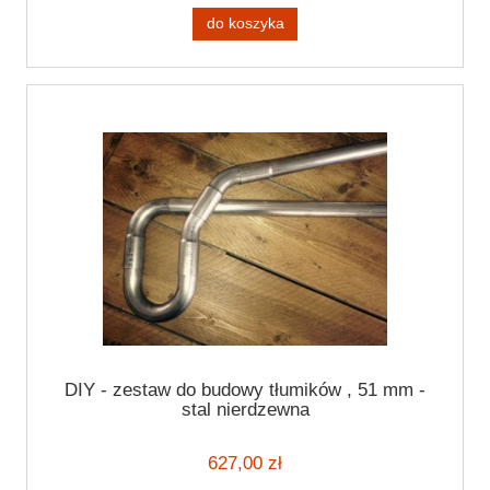
do koszyka
DIY - zestaw do budowy tłumików , 51 mm -
stal nierdzewna
627,00 zł