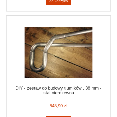
do koszyka
DIY - zestaw do budowy tłumików , 38 mm -
stal nierdzewna
548,90 zł