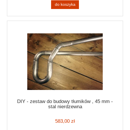
do koszyka
DIY - zestaw do budowy tłumików , 45 mm -
stal nierdzewna
583,00 zł