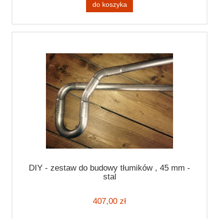
do koszyka
DIY - zestaw do budowy tłumików , 45 mm -
stal
407,00 zł