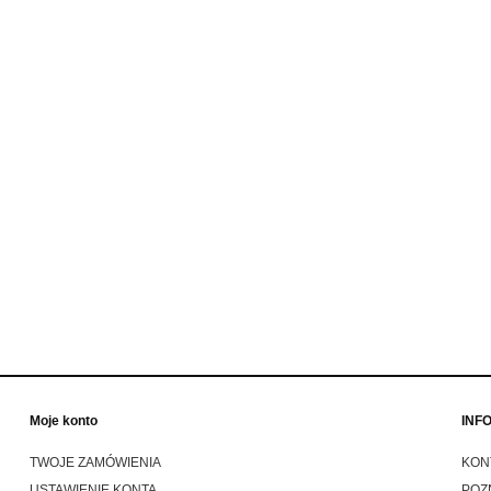
odworth oliwkowa zielona
Dickies Sacramento shirt red
wywijana czapka zimowa
koszula flanelowa w czerwono
motocyklowa
czarna kratę
69,00 zł
229,00 zł
99,00 zł
269,00 zł
a regularna:
Cena regularna:
do koszyka
do koszyka
Moje konto
INF
TWOJE ZAMÓWIENIA
KON
USTAWIENIE KONTA
POZ