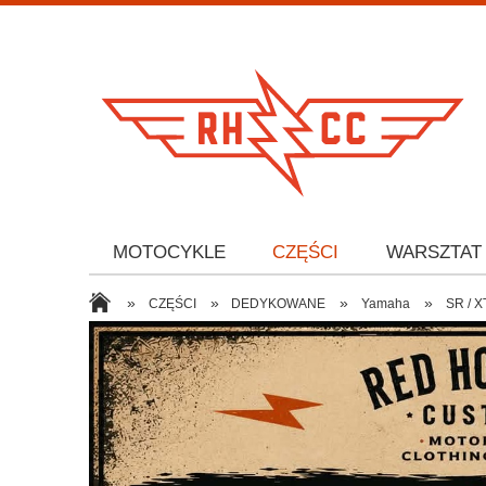
MOTOCYKLE
CZĘŚCI
WARSZTAT
»
»
»
»
CZĘŚCI
DEDYKOWANE
Yamaha
SR / X