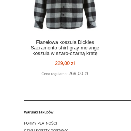
t Oompa
Dickies Wo
Flanelowa koszula Dickies
ylowy kask
ciepła 
Sacramento shirt gray melange
omologacją
koszula w szaro-czarną kratę
acer style
229,00 zł
 zł
Cen
269,00 zł
Cena regularna:
Warunki zakupów
FORMY PŁATNOŚCI
CZAS I KOSZTY DOSTAWY