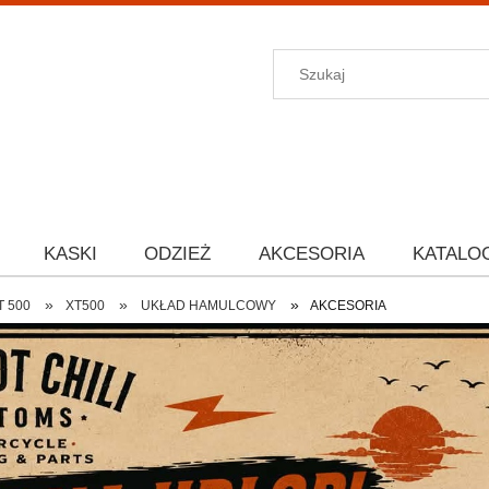
KASKI
ODZIEŻ
AKCESORIA
KATALO
»
»
»
T 500
XT500
UKŁAD HAMULCOWY
AKCESORIA