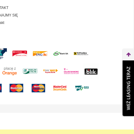
TAKT
NAJMY SIĘ
akt
WEŹ LEASING TERAZ