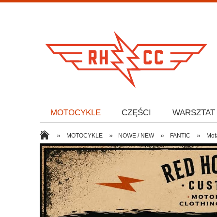
MOTOCYKLE
CZĘŚCI
WARSZTAT
»
»
»
»
MOTOCYKLE
NOWE / NEW
FANTIC
Mot