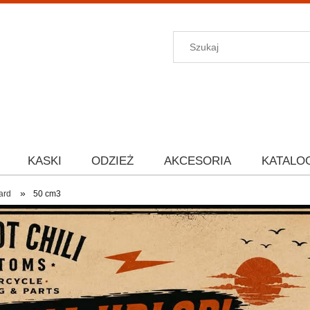
KASKI
ODZIEŻ
AKCESORIA
KATALO
»
ard
50 cm3