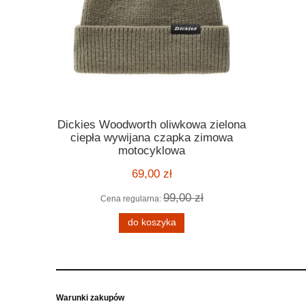
Dickies Woodworth oliwkowa zielona
Kask Ro
ickies
ciepła wywijana czapka zimowa
orange po
 melange
motocyklowa
motocyklo
ą kratę
kask harle
69,00 zł
99,00 zł
Cena regularna:
Cena
 zł
do koszyka
Warunki zakupów