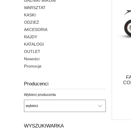
GAŹNIKI MIKUNI
WARSZTAT
KASKI
ODZIEŻ
AKCESORIA
RAJDY
KATALOGI
OUTLET
Nowości
Promocje
F
COM
Producenci
Wybierz producenta
WYSZUKIWARKA