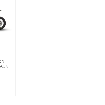
RD
LACK