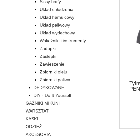
Sissy bar'y
Układ chłodzenia
Układ hamulcowy
Układ paliwowy
Układ wydechowy
Wskaźniki i instrumenty
Zadupki
Zaślepki
Zawieszenie
Zbiorniki oleju
Zbiorniki paliwa
Tyln
DEDYKOWANE
PENZ
DIY - Do It Yourself
GAŹNIKI MIKUNI
WARSZTAT
KASKI
ODZIEŻ
AKCESORIA