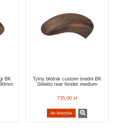
gi BK
Tylny błotnik custom średni BK
 190mm
Stiletto rear fender medium
190mm 14"-18"
735,00 zł
do koszyka