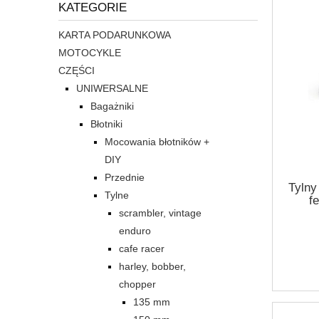
KATEGORIE
KARTA PODARUNKOWA
MOTOCYKLE
CZĘŚCI
UNIWERSALNE
Bagażniki
Błotniki
Mocowania błotników +
DIY
Przednie
Tylny
Tylne
f
scrambler, vintage
enduro
cafe racer
harley, bobber,
chopper
135 mm