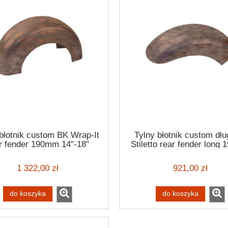
błotnik custom BK Wrap-It
Tylny błotnik custom dłu
r fender 190mm 14"-18"
Stiletto rear fender long
14"-18"
1 322,00 zł
921,00 zł
do koszyka
do koszyka