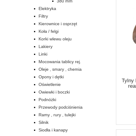
380 mm
Elektryka
Filtry
Kierownice i osprzęt
Koła / felgi
Korki wlewu oleju
Lakiery
Linki
Mocowania tablicy rej.
Oleje , smary , chemia
Opony i dętki
Tylny 
Oświetlenie
rea
Owiewki i boczki
Podnóżki
Przewody podciśnienia
Ramy , rury , tulejki
Silnik
Siodła i kanapy