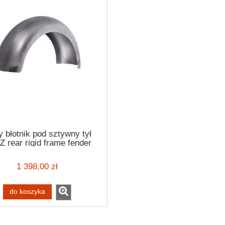
y błotnik pod sztywny tył
 rear rigid frame fender
190mm
1 398,00 zł
do koszyka