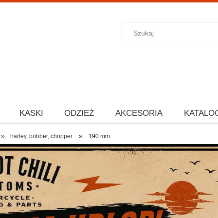
KASKI
ODZIEŻ
AKCESORIA
KATALO
»
»
harley, bobber, chopper
190 mm