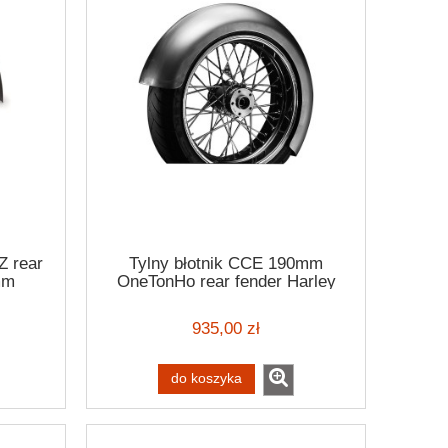
Z rear
Tylny błotnik CCE 190mm
mm
OneTonHo rear fender Harley
Davidson
935,00 zł
do koszyka