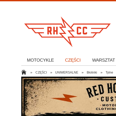
MOTOCYKLE
CZĘŚCI
WARSZTAT
»
»
»
»
CZĘŚCI
UNIWERSALNE
Błotniki
Tylne