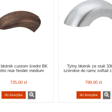
 błotnik custom średni BK
Tylny błotnik ze stali 
letto rear fender medium
szerokie do ramy softail 
320mm 14"-18"
13"
735,00 zł
799,00 zł
do koszyka
do koszyka