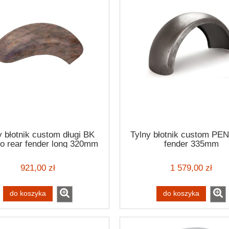
y błotnik custom długi BK
Tylny błotnik custom PEN
tto rear fender long 320mm
fender 335mm
14"-18"
921,00 zł
1 579,00 zł
do koszyka
do koszyka