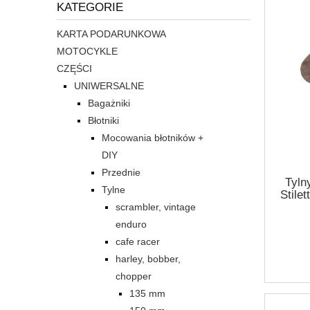
KATEGORIE
KARTA PODARUNKOWA
MOTOCYKLE
CZĘŚCI
UNIWERSALNE
Bagażniki
Błotniki
Mocowania błotników +
DIY
Przednie
Tyln
Tylne
Stile
scrambler, vintage
enduro
cafe racer
harley, bobber,
chopper
135 mm