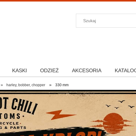
KASKI
ODZIEŻ
AKCESORIA
KATALO
»
»
harley, bobber, chopper
330 mm