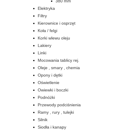
380 mm
Elektryka
Filtry
Kierownice i osprzęt
Koła / felgi
Korki wlewu oleju
Lakiery
Linki
Mocowania tablicy rej.
Oleje , smary , chemia
Opony i dętki
Oświetlenie
Owiewki i boczki
Podnóżki
Przewody podciśnienia
Ramy , rury , tulejki
Silnik
Siodła i kanapy