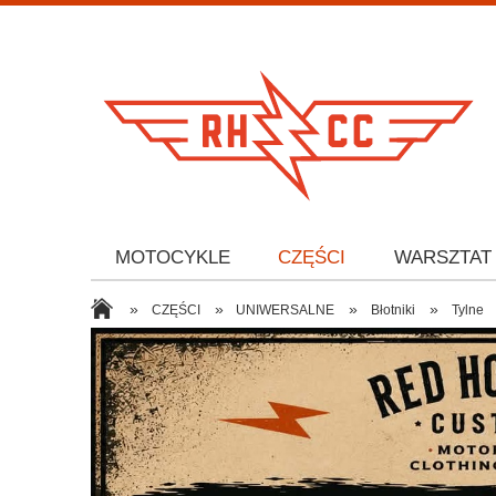
MOTOCYKLE
CZĘŚCI
WARSZTAT
»
»
»
»
CZĘŚCI
UNIWERSALNE
Błotniki
Tylne