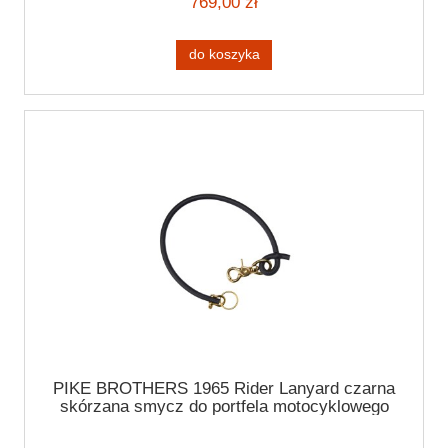
769,00 zł
do koszyka
PIKE BROTHERS 1965 Rider Lanyard czarna
skórzana smycz do portfela motocyklowego
rzemień do rękawic spodni