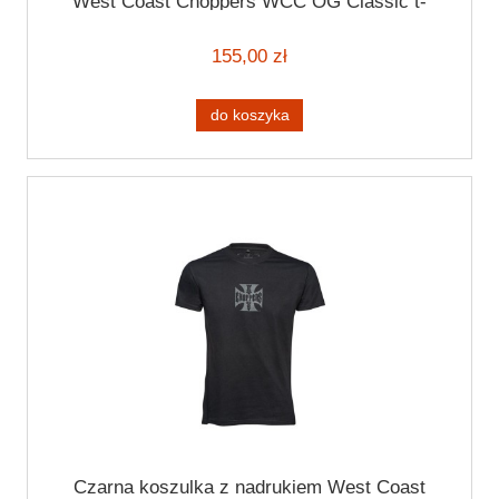
West Coast Choppers WCC OG Classic t-
shirt black/red
155,00 zł
do koszyka
Czarna koszulka z nadrukiem West Coast