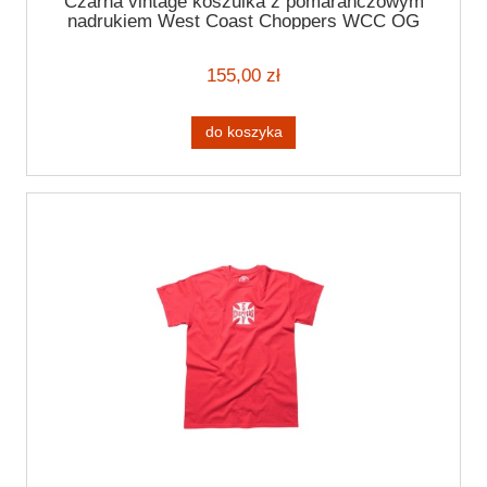
Czarna vintage koszulka z pomarańczowym
nadrukiem West Coast Choppers WCC OG
ATX t-shirt vintage black
155,00 zł
do koszyka