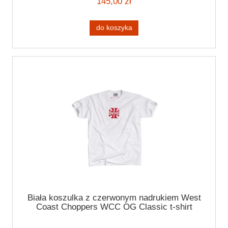
145,00 zł
do koszyka
Biała koszulka z czerwonym nadrukiem West
Coast Choppers WCC OG Classic t-shirt
white/red