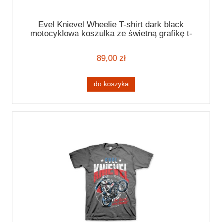
Evel Knievel Wheelie T-shirt dark black
motocyklowa koszulka ze świetną grafikę t-
shirt z motocyklem
89,00 zł
do koszyka