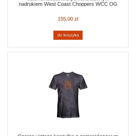
nadrukiem West Coast Choppers WCC OG
ATX t-shirt black
155,00 zł
do koszyka