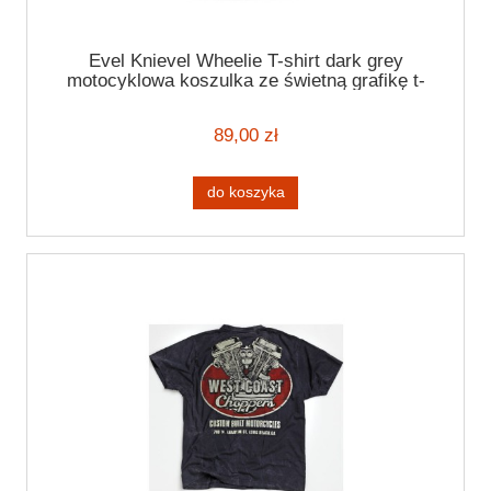
Evel Knievel Wheelie T-shirt dark grey
motocyklowa koszulka ze świetną grafikę t-
shirt z motocyklem
89,00 zł
do koszyka