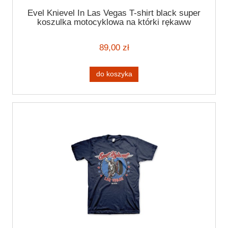
Evel Knievel In Las Vegas T-shirt black super
koszulka motocyklowa na którki rękaww
granatowa koszulka
89,00 zł
do koszyka