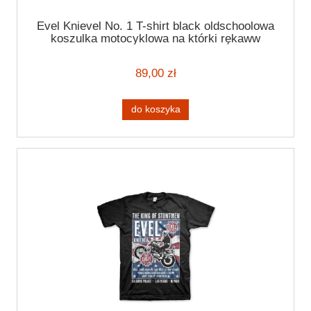
Evel Knievel No. 1 T-shirt black oldschoolowa
koszulka motocyklowa na którki rękaww
granatowa koszulka custom
89,00 zł
do koszyka