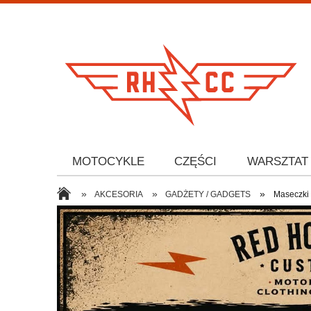
MOTOCYKLE
CZĘŚCI
WARSZTAT
»
»
»
AKCESORIA
GADŻETY / GADGETS
Maseczki