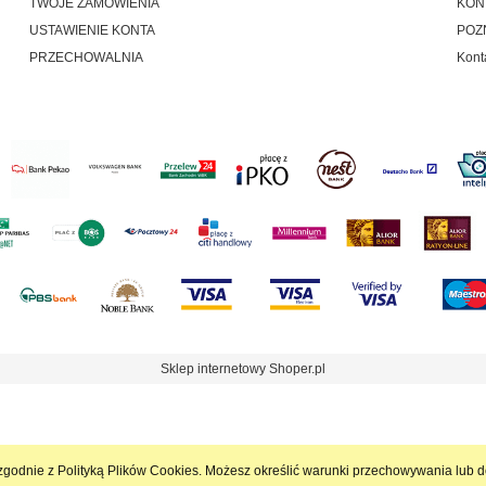
TWOJE ZAMÓWIENIA
KON
USTAWIENIE KONTA
POZ
PRZECHOWALNIA
Kont
Sklep internetowy Shoper.pl
 i zgodnie z Polityką Plików Cookies. Możesz określić warunki przechowywania lub 