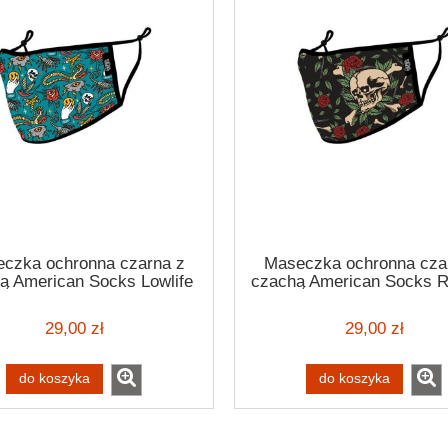
czka ochronna czarna z
Maseczka ochronna cza
ą American Socks Lowlife
czachą American Socks R
mask face mask klimatowa
face mask klimatowa m
aska ochronna tatuaż
ochronna
29,00 zł
29,00 zł
uażemaseczka we wzorki
oldschoolowe
do koszyka
do koszyka