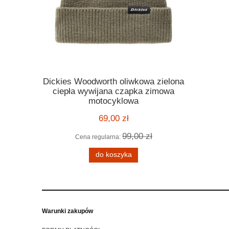
Dickies Woodworth oliwkowa zielona
Kask Ro
ickies
ciepła wywijana czapka zimowa
orange po
 melange
motocyklowa
motocyklo
ą kratę
kask harle
69,00 zł
99,00 zł
Cena regularna:
Cena
 zł
do koszyka
Warunki zakupów