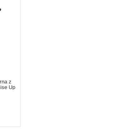
rna z
ise Up
aska