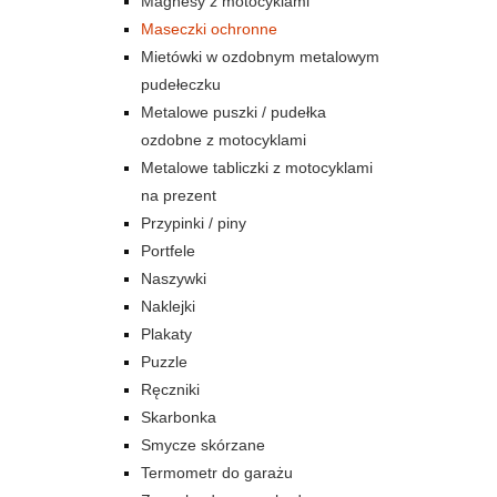
Magnesy z motocyklami
Maseczki ochronne
Mietówki w ozdobnym metalowym
pudełeczku
Metalowe puszki / pudełka
ozdobne z motocyklami
Metalowe tabliczki z motocyklami
na prezent
Przypinki / piny
Portfele
Naszywki
Naklejki
Plakaty
Puzzle
Ręczniki
Skarbonka
Smycze skórzane
Termometr do garażu