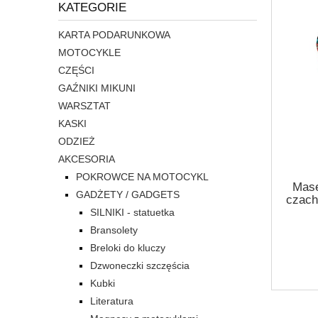
KATEGORIE
KARTA PODARUNKOWA
MOTOCYKLE
CZĘŚCI
GAŹNIKI MIKUNI
WARSZTAT
KASKI
ODZIEŻ
AKCESORIA
POKROWCE NA MOTOCYKL
Mase
GADŻETY / GADGETS
czach
face 
SILNIKI - statuetka
m
Bransolety
tat
Breloki do kluczy
Dzwoneczki szczęścia
Kubki
Literatura