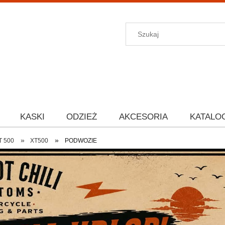
KASKI
ODZIEŻ
AKCESORIA
KATALO
»
»
T 500
XT500
PODWOZIE