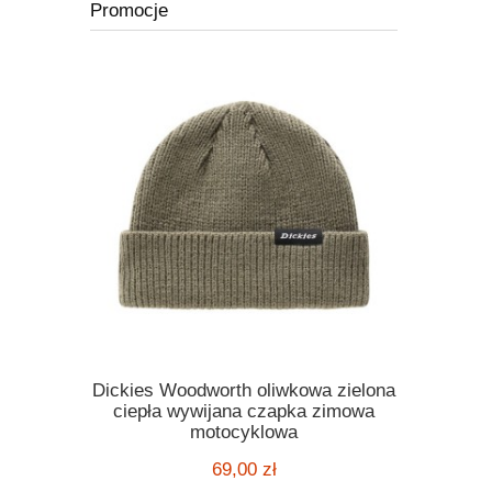
Promocje
Dickies Woodworth oliwkowa zielona
Kask Ro
ickies
ciepła wywijana czapka zimowa
orange po
 melange
motocyklowa
motocyklo
ą kratę
kask harle
69,00 zł