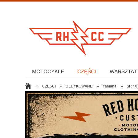
MOTOCYKLE
CZĘŚCI
WARSZTAT
»
»
»
»
CZĘŚCI
DEDYKOWANE
Yamaha
SR / X