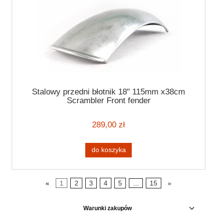
Stalowy przedni błotnik 18" 115mm x38cm
Scrambler Front fender
289,00 zł
do koszyka
«
1
2
3
4
5
...
15
»
Warunki zakupów