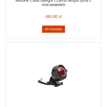
Motone Cuda taillight czarna lampa tylna z
mocowaniem
480,00 zł
do koszyka