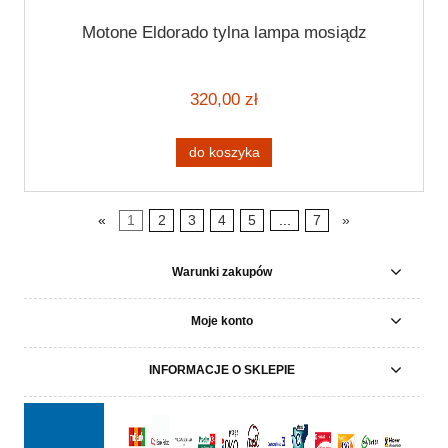
Motone Eldorado tylna lampa mosiądz
320,00 zł
do koszyka
«
1
2
3
4
5
...
7
»
Warunki zakupów
Moje konto
INFORMACJE O SKLEPIE