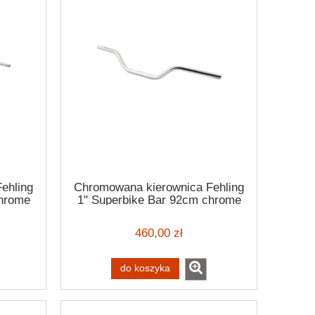
ehling
Chromowana kierownica Fehling
chrome
1" Superbike Bar 92cm chrome
handlebar H-D -82-22
460,00 zł
do koszyka