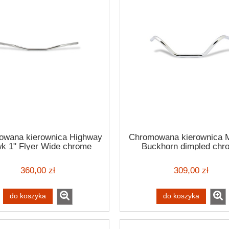
owana kierownica Highway
Chromowana kierownica 
k 1" Flyer Wide chrome
Buckhorn dimpled chr
handlebar
handlebar
360,00 zł
309,00 zł
do koszyka
do koszyka
eg Jett helmet Oompa
Uniwersalna kierownica motocyk
marańczowy stylowy kask
CLIP ON 41mm EMGO czarn