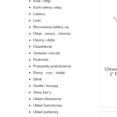
Koła / felgi
Korki wlewu oleju
Lakiery
Linki
Mocowania tablicy rej.
Oleje , smary , chemia
Opony i dętki
Oświetlenie
Owiewki i boczki
Podnóżki
Przewody podciśnienia
Chrom
Ramy , rury , tulejki
1" 
Silnik
Siodła i kanapy
Sissy bar'y
Układ chłodzenia
Układ hamulcowy
Układ paliwowy