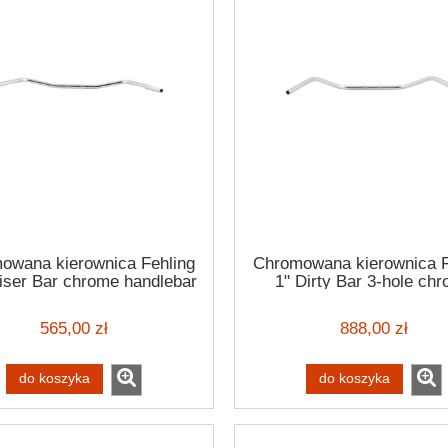
owana kierownica Fehling
Chromowana kierownica F
iser Bar chrome handlebar
1" Dirty Bar 3-hole ch
H-D 82-22
handlebar H-D -82-2
565,00 zł
888,00 zł
do koszyka
do koszyka