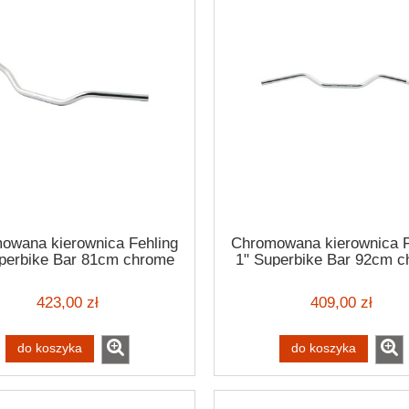
owana kierownica Fehling
Chromowana kierownica F
perbike Bar 81cm chrome
1" Superbike Bar 92cm 
handlebar H-D -82-22
handlebar H-D -81
423,00 zł
409,00 zł
do koszyka
do koszyka