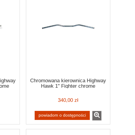
ighway
Chromowana kierownica Highway
rome
Hawk 1" Fighter chrome
handlebar
340,00 zł
powiadom o dostępności