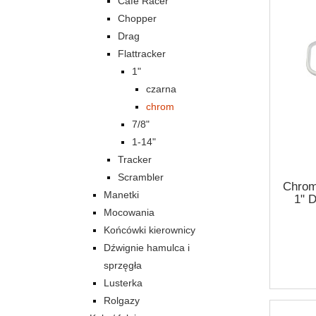
Cafe Racer
Chopper
Drag
Flattracker
1"
czarna
chrom
7/8"
1-14"
Tracker
Scrambler
Chrom
Manetki
1" D
Mocowania
Końcówki kierownicy
Dźwignie hamulca i
sprzęgła
Lusterka
Rolgazy