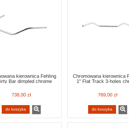
owana kierownica Fehling
Chromowana kierownica F
irty Bar dimpled chrome
1" Flat Track 3-holes c
handlebar H-D -82-22
handlebar H-D -82-2
738,00 zł
769,00 zł
do koszyka
do koszyka