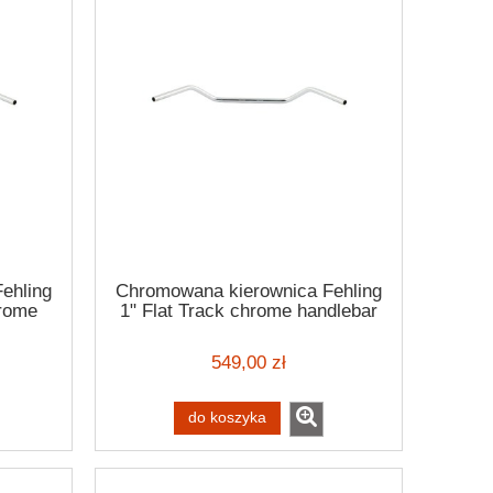
ehling
Chromowana kierownica Fehling
hrome
1" Flat Track chrome handlebar
2
H-D -81
549,00 zł
do koszyka