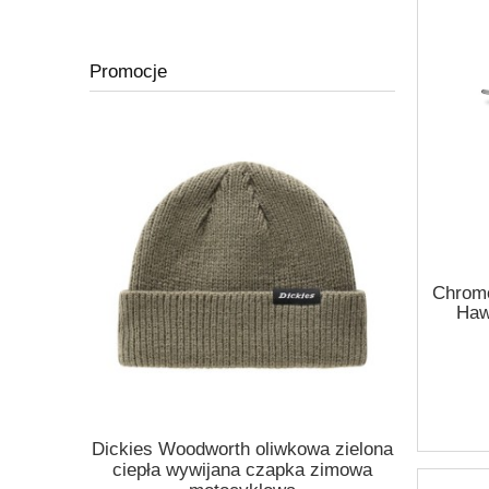
Promocje
Chrom
Haw
Dickies Woodworth oliwkowa zielona
Kask Ro
ickies
ciepła wywijana czapka zimowa
orange po
 melange