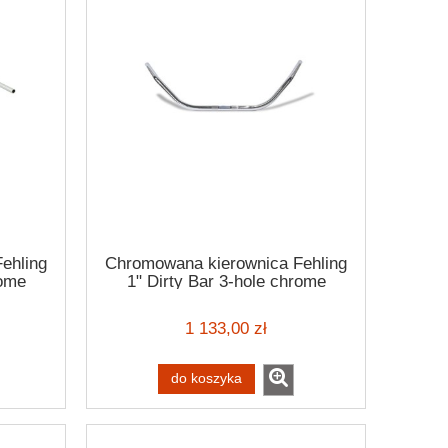
ehling
Chromowana kierownica Fehling
rome
1" Dirty Bar 3-hole chrome
2
handlebar H-D -82-24 e-throttle
1 133,00 zł
do koszyka