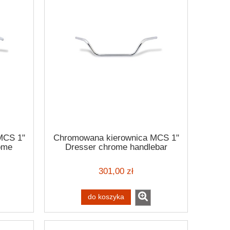
MCS 1"
Chromowana kierownica MCS 1"
ome
Dresser chrome handlebar
301,00 zł
do koszyka
lowa
Ride John Doe Daytona buty
Flanlowa kos
a
motocyklowe trapery krótkie
Sacramento shi