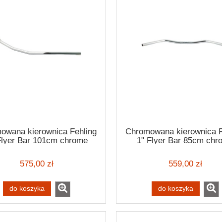
owana kierownica Fehling
Chromowana kierownica F
Flyer Bar 101cm chrome
1" Flyer Bar 85cm chr
handlebar H-D 82-22
handlebar H-D 82-2
575,00 zł
559,00 zł
do koszyka
do koszyka