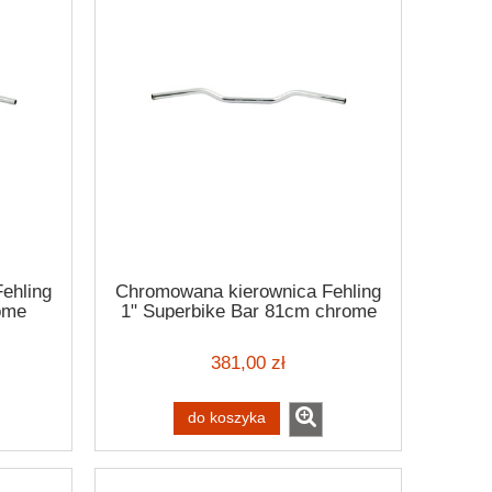
ehling
Chromowana kierownica Fehling
ome
1" Superbike Bar 81cm chrome
2
handlebar H-D -81
381,00 zł
do koszyka