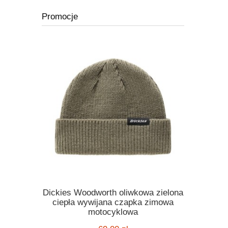
Promocje
Dickies Woodworth oliwkowa zielona
Kask Ro
ickies
ciepła wywijana czapka zimowa
orange po
 melange
motocyklowa
motocyklo
ą kratę
kask harle