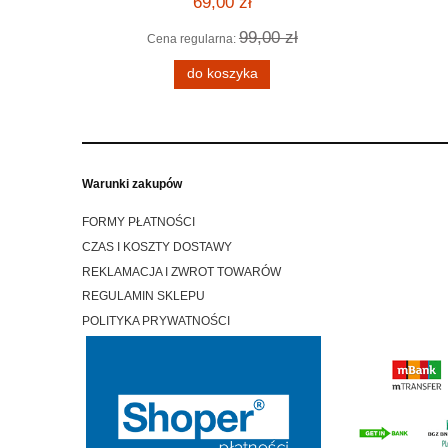
69,00 zł
99,00 zł
Cena regularna:
Cena
 zł
do koszyka
Warunki zakupów
FORMY PŁATNOŚCI
CZAS I KOSZTY DOSTAWY
REKLAMACJA I ZWROT TOWARÓW
REGULAMIN SKLEPU
POLITYKA PRYWATNOŚCI