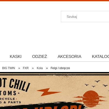
KASKI
ODZIEŻ
AKCESORIA
KATALO
»
»
»
BIG TWIN
FXR
Koła
Felgi / obręcze