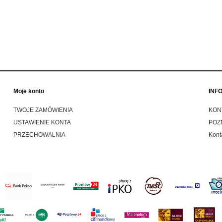
580,00 zł
769,00 zł
749,00 zł
849,00 zł
 regularna:
Cena regularna:
do koszyka
do koszyka
Moje konto
INF
TWOJE ZAMÓWIENIA
KON
USTAWIENIE KONTA
POZ
PRZECHOWALNIA
Kont