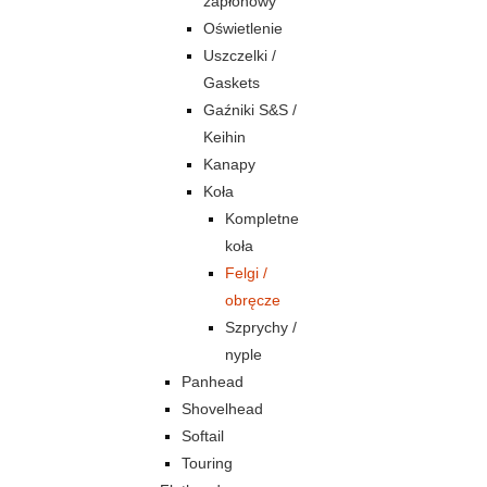
zapłonowy
Oświetlenie
Uszczelki /
Gaskets
Gaźniki S&S /
Keihin
Kanapy
Koła
Kompletne
koła
Felgi /
obręcze
Szprychy /
nyple
Panhead
Shovelhead
Softail
Touring