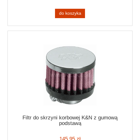
do koszyka
Filtr do skrzyni korbowej K&N z gumową
podstawą
145,95 zł