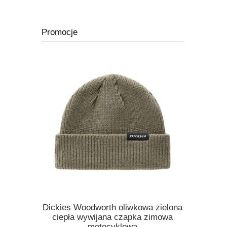
Promocje
Dickies Woodworth oliwkowa zielona
Kask Ro
ickies
ciepła wywijana czapka zimowa
orange po
 melange
motocyklowa
motocyklo