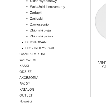
Układ wydechowy
Wskaźniki i instrumenty
Zadupki
Zaślepki
Zawieszenie
Zbiorniki oleju
Zbiorniki paliwa
DEDYKOWANE
DIY - Do It Yourself
GAŹNIKI MIKUNI
WARSZTAT
VIN
KASKI
S
MOT
ODZIEŻ
OWAL
AKCESORIA
ST
RAJDY
MOT
KATALOGI
OUTLET
Nowości