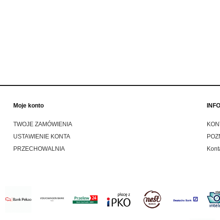
y bobber cafe racer style
580,00 zł
430,00 zł
749,00 zł
450,00 zł
 regularna:
Cena regularna:
do koszyka
do koszyka
Moje konto
INF
TWOJE ZAMÓWIENIA
KON
USTAWIENIE KONTA
POZ
PRZECHOWALNIA
Kont