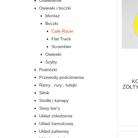
Oświetlenie
Owiewki i boczki
Montaż
Boczki
Cafe Racer
Flat Track
Scrambler
Owiewki
Szyby
Podnóżki
Przewody podciśnienia
K
Ramy , rury , tulejki
ŻÓŁTY
POLE
Silnik
NA BO
Siodła i kanapy
UN
Sissy bar'y
B
ST
Układ chłodzenia
MOT
Układ hamulcowy
Układ paliwowy