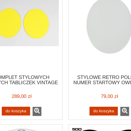
OMPLET STYLOWYCH
STYLOWE RETRO POL
CH TABLICZEK VINTAGE
NUMER STARTOWY OW
 NA NUMER STARTOWY
POD POLE NA NUM
KI MOTOCYKLA 2 SZTUKI
STARTOWY VINTAGE E
289,00 zł
79,00 zł
IWERSALNY OWALNY
MOTOCROSS SCRAM
OCZEK POD NUMER
ARTOWY PLASTIKOWY
do koszyka
do koszyka
OCROSS RETRO NUMER
STARTOWY