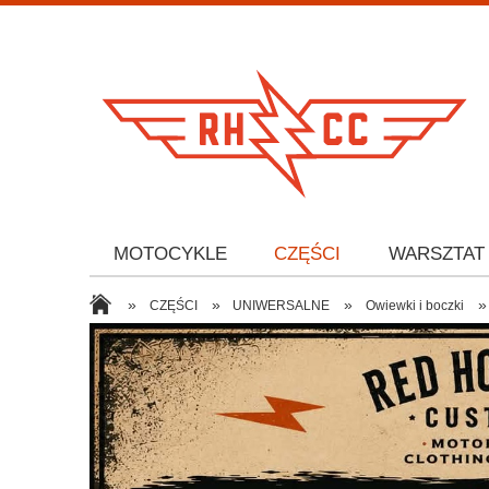
MOTOCYKLE
CZĘŚCI
WARSZTAT
»
»
»
»
CZĘŚCI
UNIWERSALNE
Owiewki i boczki