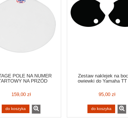
TAGE POLE NA NUMER
Zestaw naklejek na bo
TARTOWY NA PRZÓD
owiewki do Yamaha TT
OCYKLA UNIWERSALNY
naklejki czarne
NY BOCZEK POD NUMER
159,00 zł
95,00 zł
ARTOWY PLASTIKOWY
OCROSS RETRO NUMER
STARTOWY
do koszyka
do koszyka