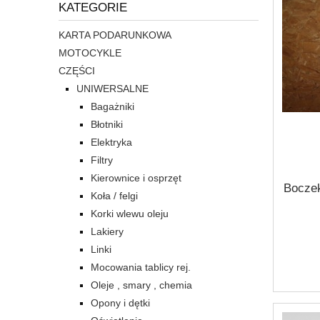
KATEGORIE
KARTA PODARUNKOWA
MOTOCYKLE
CZĘŚCI
UNIWERSALNE
Bagażniki
Błotniki
Elektryka
Filtry
Kierownice i osprzęt
Boczek
Koła / felgi
Korki wlewu oleju
Lakiery
Linki
Mocowania tablicy rej.
Oleje , smary , chemia
Opony i dętki