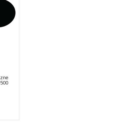
czne
 500