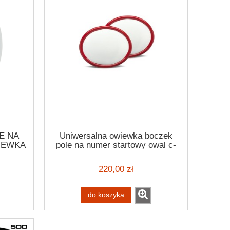
E NA
Uniwersalna owiewka boczek
IEWKA
pole na numer startowy owal c-
ER
racer USNP2
NDURO
220,00 zł
BLER
do koszyka