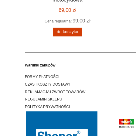
ą kratę
kask harle
69,00 zł
99,00 zł
Cena regularna:
Cena
 zł
do koszyka
Warunki zakupów
FORMY PŁATNOŚCI
CZAS I KOSZTY DOSTAWY
REKLAMACJA I ZWROT TOWARÓW
REGULAMIN SKLEPU
POLITYKA PRYWATNOŚCI