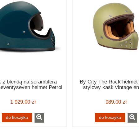
 z blendą na scramblera
By City The Rock helmet
ventyseven helmet Petrol
stylowy kask vintage e
scrmabler bobber har
1 929,00 zł
989,00 zł
do koszyka
do koszyka