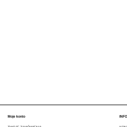
odworth oliwkowa zielona
Dickies Sacramento shirt red
wywijana czapka zimowa
koszula flanelowa w czerwono
motocyklowa
czarna kratę
69,00 zł
229,00 zł
99,00 zł
269,00 zł
a regularna:
Cena regularna:
do koszyka
do koszyka
Moje konto
INF