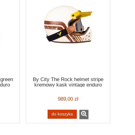
 green
By City The Rock helmet stripe
nduro
kremowy kask vintage enduro
ley
scramabler
989,00 zł
do koszyka