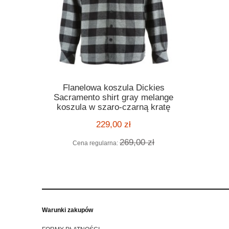
t Oompa
Dickies Wo
Flanelowa koszula Dickies
ylowy kask
ciepła 
Sacramento shirt gray melange
omologacją
koszula w szaro-czarną kratę
acer style
229,00 zł
 zł
Cen
269,00 zł
Cena regularna:
Warunki zakupów