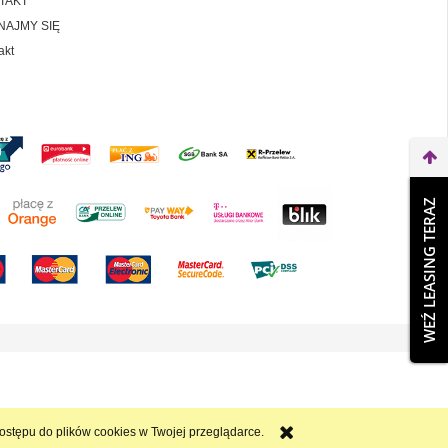
TAKT
NAJMY SIĘ
akt
WEŹ LEASING TERAZ
dostępu do plików cookies w Twojej przeglądarce.