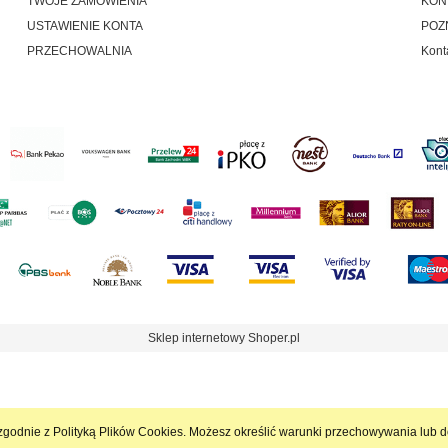
TWOJE ZAMÓWIENIA
KON
USTAWIENIE KONTA
POZ
PRZECHOWALNIA
Kont
Sklep internetowy Shoper.pl
 i zgodnie z Polityką Plików Cookies. Możesz określić warunki przechowywania lub 