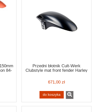
e 150mm
Przedni błotnik Cult-Werk
son 84-
Clubstyle mat front fender Harley
Davidson Dyna 07-17
671,00 zł
do koszyka