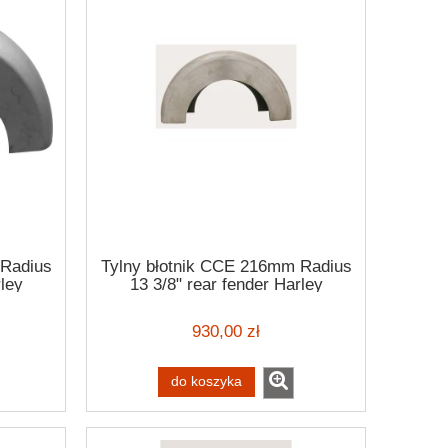
 Radius
Tylny błotnik CCE 216mm Radius
rley
13 3/8" rear fender Harley
Davidson
930,00 zł
do koszyka