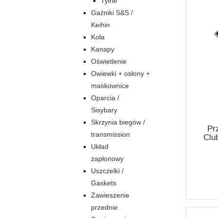
Tylne
Gaźniki S&S /
Keihin
Koła
Kanapy
Oświetlenie
Owiewki + osłony +
maskownice
Oparcia /
Sisybary
Skrzynia biegów /
Pr
transmission
Club
fender
Układ
zapłonowy
Uszczelki /
Gaskets
Zawieszenie
przednie