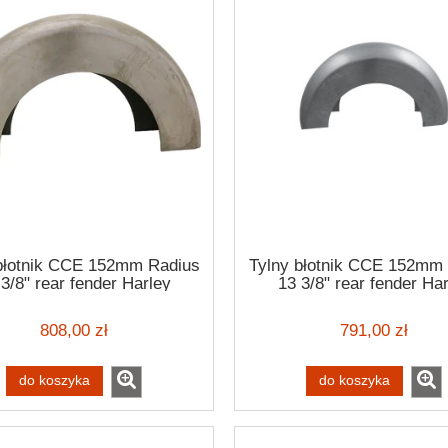
błotnik CCE 152mm Radius
Tylny błotnik CCE 152mm
3/8" rear fender Harley
13 3/8" rear fender Ha
Davidson
Davidson
808,00 zł
791,00 zł
do koszyka
do koszyka