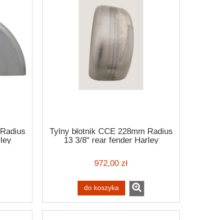
 Radius
Tylny błotnik CCE 228mm Radius
rley
13 3/8" rear fender Harley
Davidson
972,00 zł
do koszyka