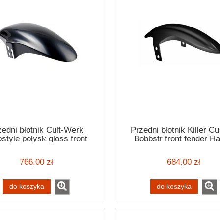
zedni błotnik Cult-Werk
Przedni błotnik Killer C
style połysk gloss front
Bobbstr front fender Ha
 Harley Davidson Dyna 07-
Davidson Softail 18-24 D
17
17
766,00 zł
684,00 zł
do koszyka
do koszyka