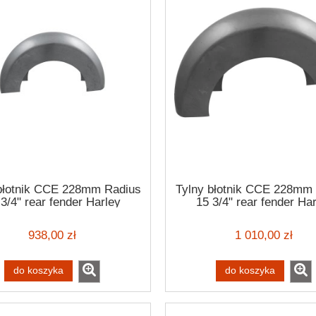
błotnik CCE 228mm Radius
Tylny błotnik CCE 228mm
3/4" rear fender Harley
15 3/4" rear fender Ha
Davidson
Davidson
938,00 zł
1 010,00 zł
eg Jett helmet Oompa
Ride John Doe Daytona buty
marańczowy stylowy kask
motocyklowe trapery krótkie
wy otwarty z homologacją
do koszyka
do koszyka
y bobber cafe racer style
580,00 zł
769,00 zł
749,00 zł
849,00 zł
 regularna:
Cena regularna: