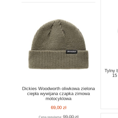
Tylny 
15 
Dickies Woodworth oliwkowa zielona
Kask Ro
ickies
ciepła wywijana czapka zimowa
orange po
 melange
motocyklowa
motocyklo
ą kratę
kask harle
69,00 zł
99,00 zł
Cena regularna:
Cena