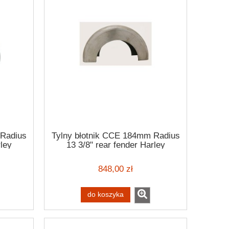
 Radius
Tylny błotnik CCE 184mm Radius
rley
13 3/8" rear fender Harley
Davidson
848,00 zł
do koszyka