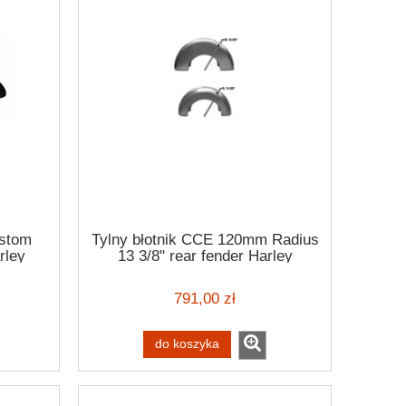
ustom
Tylny błotnik CCE 120mm Radius
rley
13 3/8" rear fender Harley
yna 06-
Davidson
791,00 zł
do koszyka