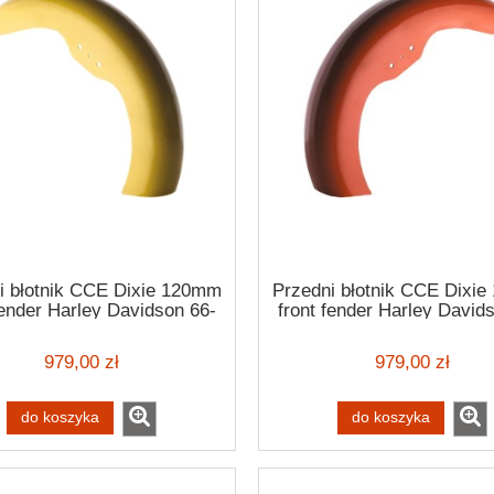
i błotnik CCE Dixie 120mm
Przedni błotnik CCE Dixi
fender Harley Davidson 66-
front fender Harley David
06
06
979,00 zł
979,00 zł
do koszyka
do koszyka