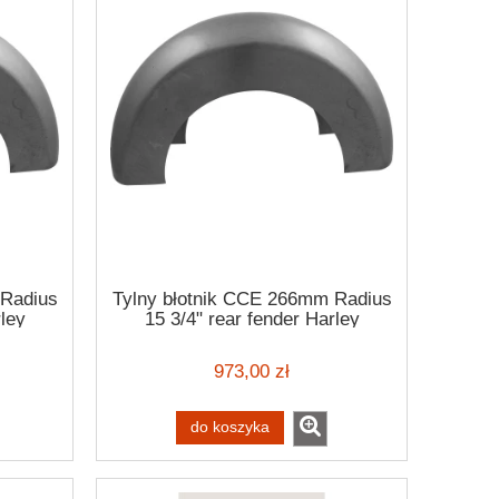
 Radius
Tylny błotnik CCE 266mm Radius
rley
15 3/4" rear fender Harley
Davidson
973,00 zł
Flanlowa koszula Dickies
Dickies Sacram
Sacramento shirt black-white
koszula flanel
koszula w biało-czarną kratę
czarna
do koszyka
229,00 zł
229,
269,00 zł
Cena regularna:
Cena regularn