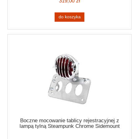
319,00 zł
do koszyka
Boczne mocowanie tablicy rejestracyjnej z
lampą tylną Steampunk Chrome Sidemount
with taillight