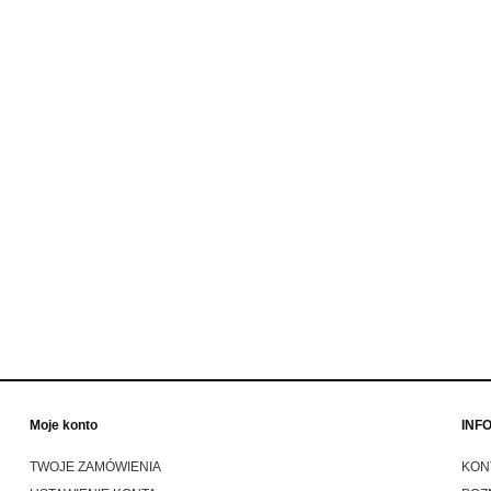
eg Jett helmet Oompa
Uniwersalna kierownica motocyk
marańczowy stylowy kask
CLIP ON 41mm EMGO czarn
wy otwarty z homologacją
kierownica motocyklowa 7/8" (2
y bobber cafe racer style
580,00 zł
430,00 zł
749,00 zł
450,00 zł
 regularna:
Cena regularna:
do koszyka
do koszyka
Moje konto
INF
TWOJE ZAMÓWIENIA
KON