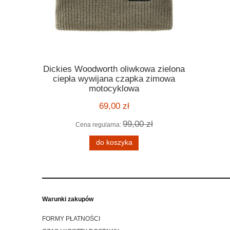
Dickies Woodworth oliwkowa zielona
Kask Ro
ickies
ciepła wywijana czapka zimowa
orange po
 melange
motocyklowa
motocyklo
ą kratę
kask harle
69,00 zł
99,00 zł
Cena regularna:
Cena
 zł
do koszyka
Warunki zakupów
FORMY PŁATNOŚCI