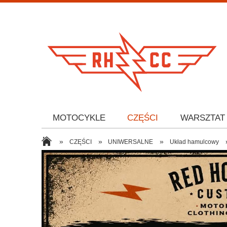
MOTOCYKLE
CZĘŚCI
WARSZTAT
»
»
»
CZĘŚCI
UNIWERSALNE
Układ hamulcowy