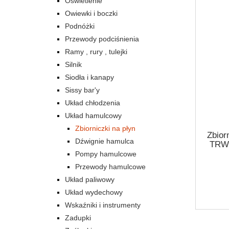
Oświetlenie
Owiewki i boczki
Podnóżki
Przewody podciśnienia
Ramy , rury , tulejki
Silnik
Siodła i kanapy
Sissy bar'y
Układ chłodzenia
Układ hamulcowy
Zbiorniczki na płyn
Zbior
Dźwignie hamulca
TRW 
Pompy hamulcowe
Przewody hamulcowe
Układ paliwowy
Układ wydechowy
Wskaźniki i instrumenty
Zadupki