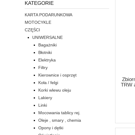
KATEGORIE
KARTA PODARUNKOWA
MOTOCYKLE
CZĘŚCI
UNIWERSALNE
Bagażniki
Błotniki
Elektryka
Filtry
Kierownice i osprzęt
Zbior
Koła / felgi
TRW a
Korki wlewu oleju
Lakiery
Linki
Mocowania tablicy rej.
Oleje , smary , chemia
Opony i dętki