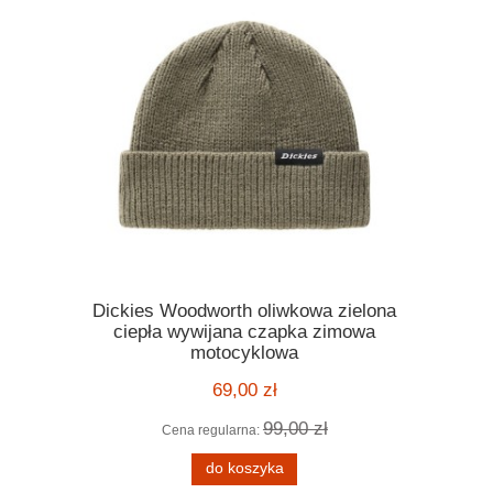
Dickies Woodworth oliwkowa zielona
Kask Ro
ickies
ciepła wywijana czapka zimowa
orange po
 melange
motocyklowa
motocyklo
ą kratę
kask harle
69,00 zł
99,00 zł
Cena regularna:
Cena
 zł
do koszyka