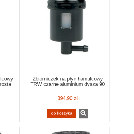
ulcowy
Zbiorniczek na płyn hamulcowy
rosta
TRW czarne aluminium dysza 90
stopni
394,90 zł
do koszyka