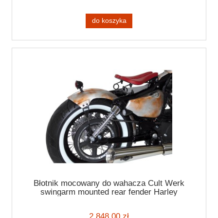
do koszyka
Błotnik mocowany do wahacza Cult Werk
swingarm mounted rear fender Harley
Davidson Sportster 04-20
2 848,00 zł