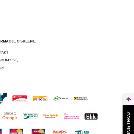
do koszyka
do ko
ORMACJE O SKLEPIE
TAKT
NAJMY SIĘ
akt
WEŹ LEASING TERAZ