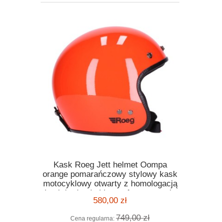
wa zielona
Kask Roeg Jett helmet Oompa
Flane
a zimowa
orange pomarańczowy stylowy kask
Sacrame
motocyklowy otwarty z homologacją
koszula
kask harley bobber cafe racer style
580,00 zł
 zł
749,00 zł
Cena regularna: