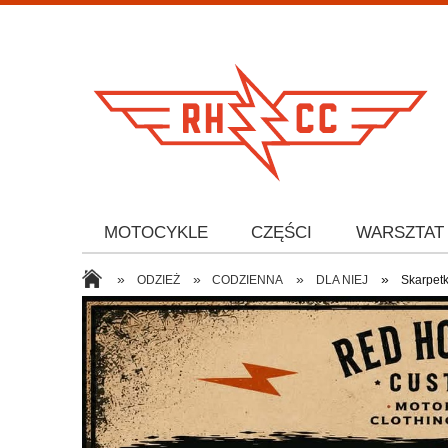
MOTOCYKLE
CZĘŚCI
WARSZTAT
»
»
»
»
ODZIEŻ
CODZIENNA
DLA NIEJ
Skarpetk