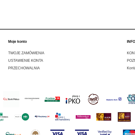
269,00 zł
 regularna:
do koszyka
Moje konto
INF
TWOJE ZAMÓWIENIA
KON
USTAWIENIE KONTA
POZ
PRZECHOWALNIA
Kont