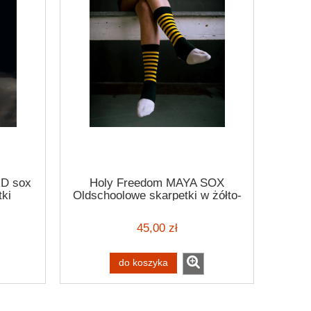
D sox
Holy Freedom MAYA SOX
ki
Oldschoolowe skarpetki w żółto-
czarne paski
45,00 zł
do koszyka