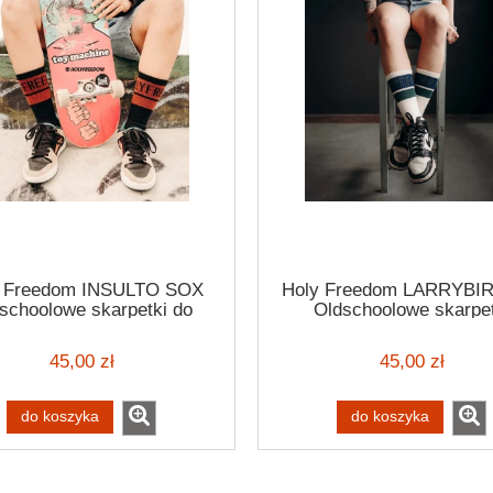
y Freedom INSULTO SOX
Holy Freedom LARRYBIR
schoolowe skarpetki do
Oldschoolowe skarpet
połowy łydki
45,00 zł
45,00 zł
do koszyka
do koszyka