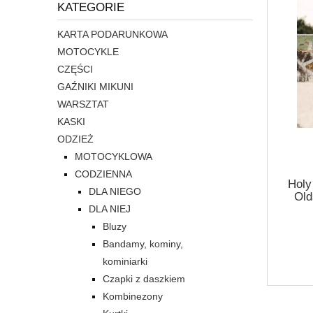
KATEGORIE
KARTA PODARUNKOWA
MOTOCYKLE
CZĘŚCI
GAŹNIKI MIKUNI
WARSZTAT
KASKI
ODZIEŻ
MOTOCYKLOWA
CODZIENNA
Hol
DLA NIEGO
Old
DLA NIEJ
Bluzy
Bandamy, kominy,
kominiarki
Czapki z daszkiem
Kombinezony