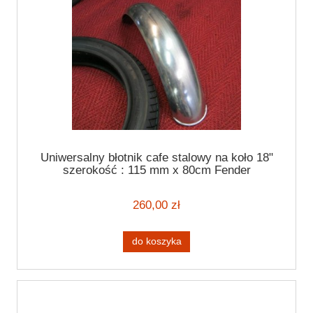
Uniwersalny błotnik cafe stalowy na koło 18"
szerokość : 115 mm x 80cm Fender
260,00 zł
do koszyka