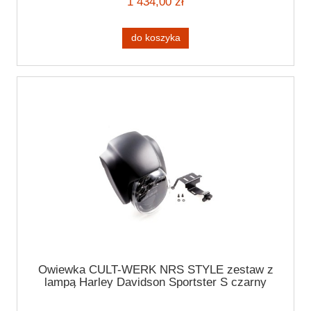
1 434,00 zł
do koszyka
Owiewka CULT-WERK NRS STYLE zestaw z
lampą Harley Davidson Sportster S czarny
mat