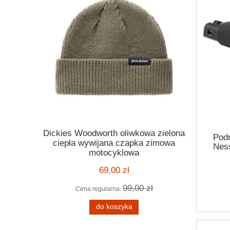
Dickies Woodworth oliwkowa zielona
Kask Ro
Podn
ickies
ciepła wywijana czapka zimowa
orange po
Ness
 melange
motocyklowa
motocyklo
czar
ą kratę
kask harle
69,00 zł
99,00 zł
Cena regularna:
Cena
 zł
do koszyka