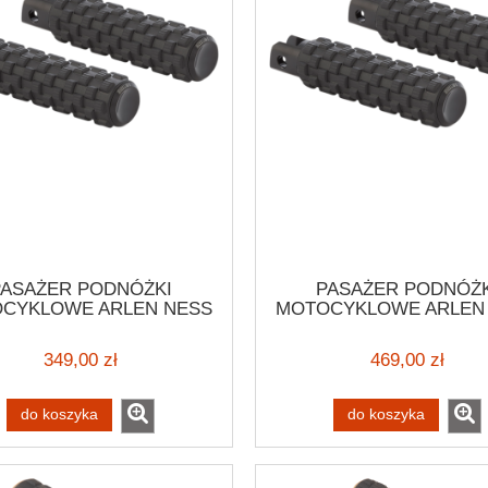
PASAŻER PODNÓŻKI
PASAŻER PODNÓŻK
CYKLOWE ARLEN NESS
MOTOCYKLOWE ARLEN
USION MALE-MOUNT
M-EIGHT FUSION PEG A
PEGS HARLEY CUSTOM
SCOUT BRS STYLO
349,00 zł
469,00 zł
PODNÓŻKI DLA PASA
HARLEY
PANAMERICA/SOFTAIL
do koszyka
do koszyka