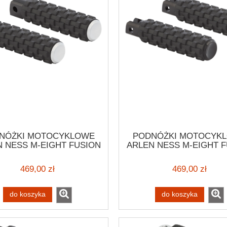
NÓŻKI MOTOCYKLOWE
PODNÓŻKI MOTOCYK
 NESS M-EIGHT FUSION
ARLEN NESS M-EIGHT 
G A-TRAX SCOUT BRS
PEG A-TRAX SCOUT 
YLOWE PODNÓŻKI DLA
STYLOWE PODNÓŻKI 
469,00 zł
469,00 zł
KIEROWCY HARLEY
KIEROWCY HARLE
AMERICA/SOFTAIL/ELW
PANAMERICA/SOFTAIL
do koszyka
do koszyka