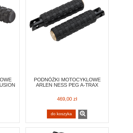
LOWE
PODNÓŻKI MOTOCYKLOWE
FUSION
ARLEN NESS PEG A-TRAX
BRS
PASS FLDE BRS STYLOWE
DLA
PODNÓŻKI HARLEY CUSTOM
469,00 zł
Y
/ELW
do koszyka