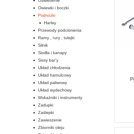
Oświetlenie
Owiewki i boczki
Podnóżki
Harley
Przewody podciśnienia
Ramy , rury , tulejki
Silnik
Siodła i kanapy
Sissy bar'y
Układ chłodzenia
Układ hamulcowy
P
Układ paliwowy
Układ wydechowy
Wskaźniki i instrumenty
Zadupki
Zaślepki
Zawieszenie
Zbiorniki oleju