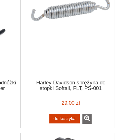
odnóżki
Harley Davidson sprężyna do
er
stopki Softail, FLT, PS-001
o
29,00 zł
do koszyka