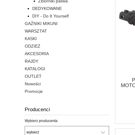
Zbiorniki paliwa
DEDYKOWANE
DIY - Do It Yourself
GAŹNIKI MIKUNI
WARSZTAT
KASKI
ODZIEŻ
AKCESORIA
RAJDY
KATALOGI
OUTLET
Nowości
MOTO
F
Promocje
FOOT
Producenci
Wybierz producenta