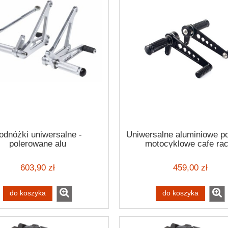
odnóżki uniwersalne -
Uniwersalne aluminiowe p
polerowane alu
motocyklowe cafe rac
anadowane na czarn
603,90 zł
459,00 zł
do koszyka
do koszyka