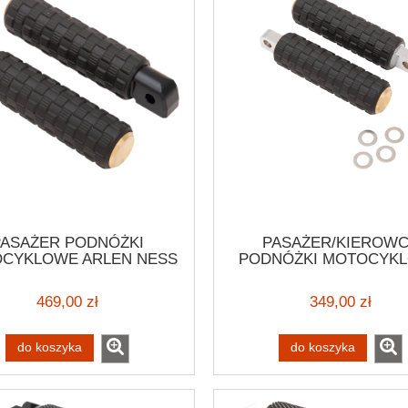
PASAŻER PODNÓŻKI
PASAŻER/KIEROW
CYKLOWE ARLEN NESS
PODNÓŻKI MOTOCYK
A-TRAX PASS FLDE BRS
ARLEN NESS FUSION 
OWE PODNÓŻKI HARLEY
MOUNT FOOTPEGS HA
469,00 zł
349,00 zł
CUSTOM
CUSTOM
do koszyka
do koszyka