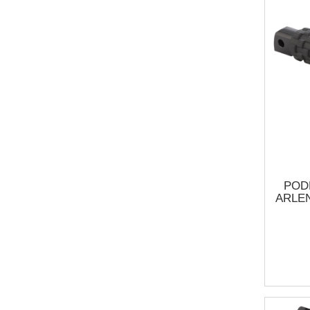
POD
ARLEN
PE
ST
PAN