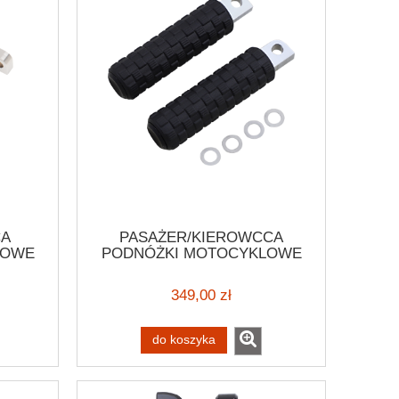
CA
PASAŻER/KIEROWCCA
LOWE
PODNÓŻKI MOTOCYKLOWE
MALE-
ARLEN NESS FUSION MALE-
RLEY
MOUNT FOOTPEGS HARLEY
349,00 zł
CUSTOM
do koszyka