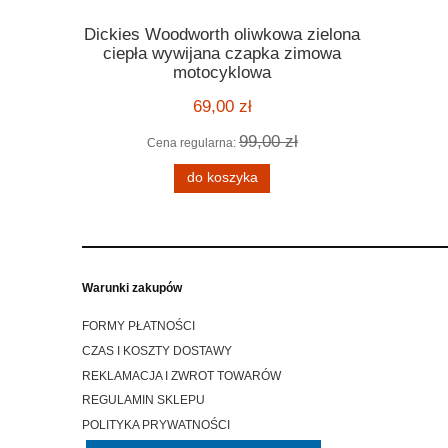
Dickies Woodworth oliwkowa zielona
Kask Ro
ickies
ciepła wywijana czapka zimowa
orange po
 melange
motocyklowa
motocyklo
ą kratę
kask harle
69,00 zł
99,00 zł
Cena regularna:
Cena
 zł
do koszyka
Warunki zakupów
FORMY PŁATNOŚCI
CZAS I KOSZTY DOSTAWY
REKLAMACJA I ZWROT TOWARÓW
REGULAMIN SKLEPU
POLITYKA PRYWATNOŚCI