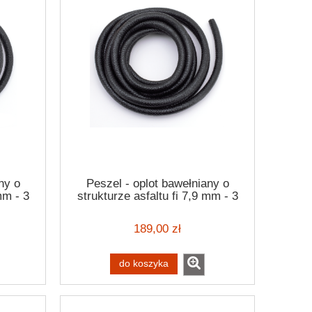
ny o
Peszel - oplot bawełniany o
mm - 3
strukturze asfaltu fi 7,9 mm - 3
metry Wiring loom
189,00 zł
do koszyka