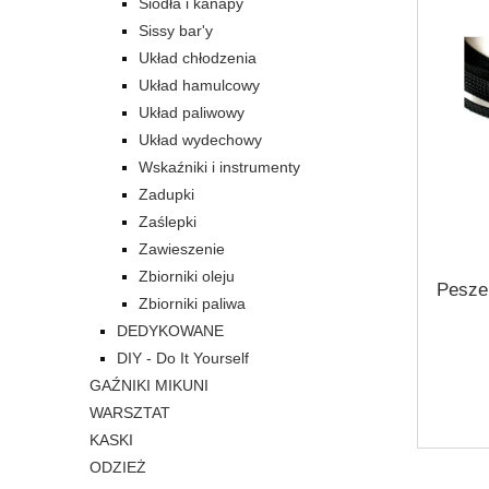
Siodła i kanapy
Sissy bar'y
Układ chłodzenia
Układ hamulcowy
Układ paliwowy
Układ wydechowy
Wskaźniki i instrumenty
Zadupki
Zaślepki
Zawieszenie
Zbiorniki oleju
Peszel
Zbiorniki paliwa
DEDYKOWANE
DIY - Do It Yourself
GAŹNIKI MIKUNI
WARSZTAT
KASKI
ODZIEŻ