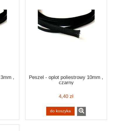
y 3mm ,
Peszel - oplot poliestrowy 10mm ,
czarny
4,40 zł
do koszyka