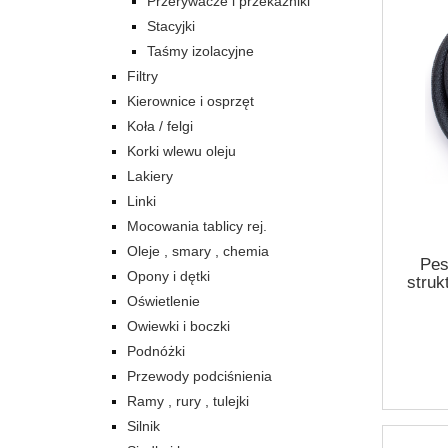
Przerywacze i przekaźniki
Stacyjki
Taśmy izolacyjne
Filtry
Kierownice i osprzęt
Koła / felgi
Korki wlewu oleju
Lakiery
Linki
Mocowania tablicy rej.
Oleje , smary , chemia
Pes
Opony i dętki
struk
Oświetlenie
Owiewki i boczki
Podnóżki
Przewody podciśnienia
Ramy , rury , tulejki
Silnik