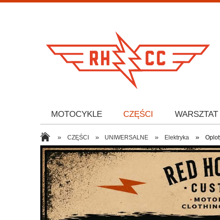
MOTOCYKLE
CZĘŚCI
WARSZTAT
»
»
»
»
CZĘŚCI
UNIWERSALNE
Elektryka
Oplot