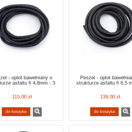
zel - oplot bawełniany o
Peszel - oplot bawełnia
turze asfaltu fi 4,8mm - 3
strukturze asfaltu fi 6,5 
metry Wiring loom
metry Wiring loom
115,00 zł
139,00 zł
do koszyka
do koszyka