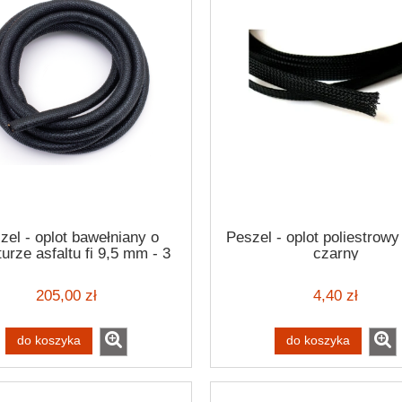
zel - oplot bawełniany o
Peszel - oplot poliestrow
turze asfaltu fi 9,5 mm - 3
czarny
metry
205,00 zł
4,40 zł
do koszyka
do koszyka