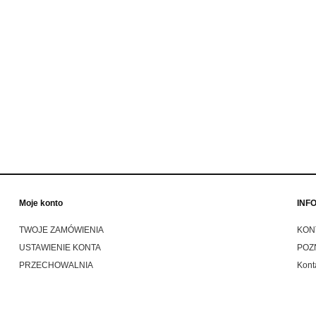
eg Jett helmet Oompa
Ride John Doe Daytona buty
marańczowy stylowy kask
motocyklowe trapery krótkie
wy otwarty z homologacją
y bobber cafe racer style
580,00 zł
769,00 zł
749,00 zł
849,00 zł
 regularna:
Cena regularna:
do koszyka
do koszyka
Moje konto
INF
TWOJE ZAMÓWIENIA
KON
USTAWIENIE KONTA
POZ
PRZECHOWALNIA
Kont