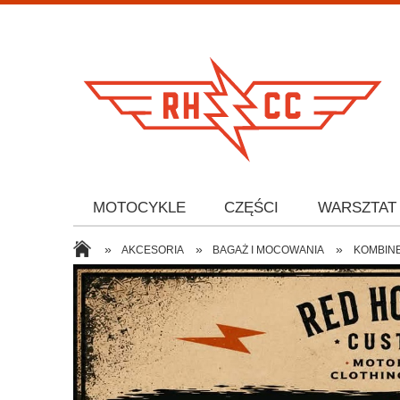
MOTOCYKLE
CZĘŚCI
WARSZTAT
»
»
»
AKCESORIA
BAGAŻ I MOCOWANIA
KOMBIN