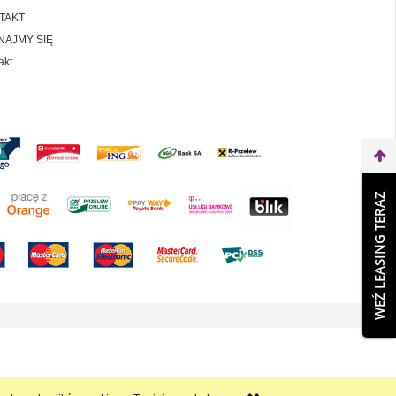
TAKT
NAJMY SIĘ
akt
WEŹ LEASING TERAZ