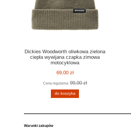
Dickies Woodworth oliwkowa zielona
Kask Ro
ickies
ciepła wywijana czapka zimowa
orange po
 melange
motocyklowa
motocyklo
ą kratę
kask harle
69,00 zł
99,00 zł
Cena regularna:
Cena
 zł
do koszyka
Warunki zakupów