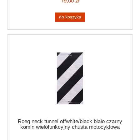
79,00 zł
do koszyka
Roeg neck tunnel offwhite/black biało czarny
komin wielofunkcyjny chusta motocyklowa
cafe racer harley bobber chopper