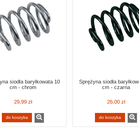
yna siodła baryłkowata 10
Sprężyna siodła baryłkow
cm - chrom
cm - czarna
29,99 zł
26,00 zł
do koszyka
do koszyka