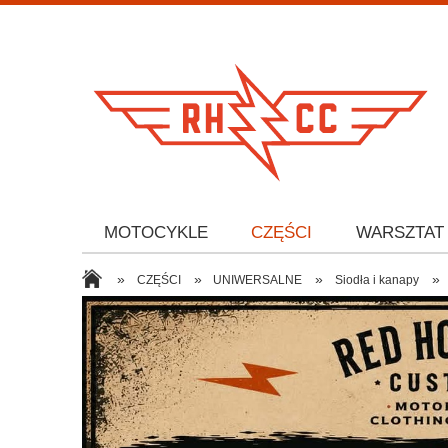
MOTOCYKLE
CZĘŚCI
WARSZTAT
»
»
»
»
CZĘŚCI
UNIWERSALNE
Siodła i kanapy