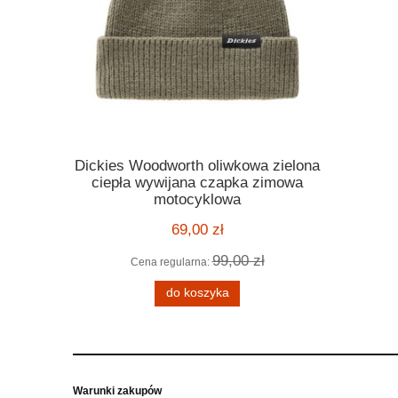
Dickies Woodworth oliwkowa zielona
Kask Ro
ickies
ciepła wywijana czapka zimowa
orange po
 melange
motocyklowa
motocyklo
ą kratę
kask harle
69,00 zł
99,00 zł
Cena regularna:
Cena
 zł
do koszyka
Warunki zakupów