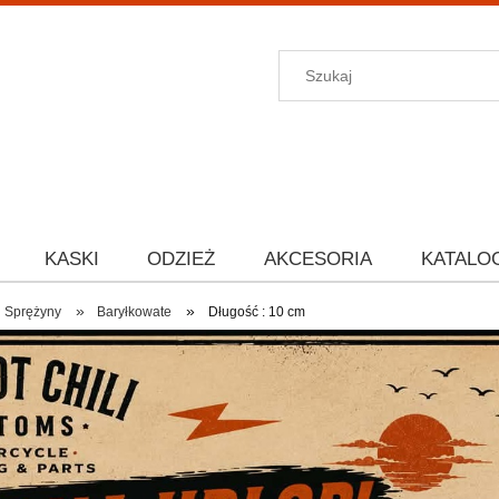
KASKI
ODZIEŻ
AKCESORIA
KATALO
»
»
Sprężyny
Baryłkowate
Długość : 10 cm