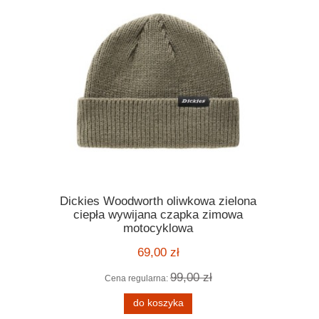
Dickies Woodworth oliwkowa zielona
Kask Ro
ickies
ciepła wywijana czapka zimowa
orange po
 melange
motocyklowa
motocyklo
ą kratę
kask harle
69,00 zł
99,00 zł
Cena regularna:
Cena
 zł
do koszyka