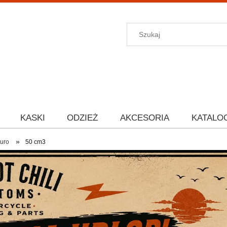
KASKI
ODZIEŻ
AKCESORIA
KATALO
»
uro
50 cm3