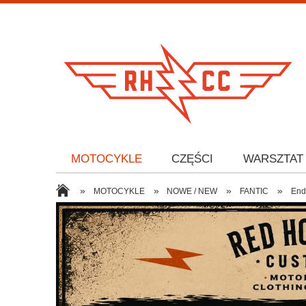
MOTOCYKLE
CZĘŚCI
WARSZTAT
»
»
»
»
MOTOCYKLE
NOWE / NEW
FANTIC
End