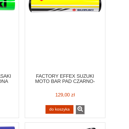
SAKI
FACTORY EFFEX SUZUKI
ONA
MOTO BAR PAD CZARNO-
CY
ŻÓŁTA OSŁONA KIEROWNICY
DURO
MOTOCYKLOWEJ ENDURO
129,00 zł
AKI
SCRAMBLER SUZUKI ENDURO
do koszyka