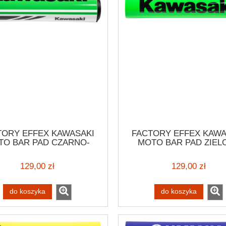
TORY EFFEX KAWASAKI
FACTORY EFFEX KAWA
TO BAR PAD CZARNO-
MOTO BAR PAD ZIEL
ZIELONA OSŁONA
OSŁONA KIEROWNI
KIEROWNICY
MOTOCYKLOWEJ EN
129,00 zł
129,00 zł
OCYKLOWEJ ENDURO
SCRAMBLER KAWAS
RAMBLER KAWASAKI
VINTAGE
ENDURO
do koszyka
do koszyka