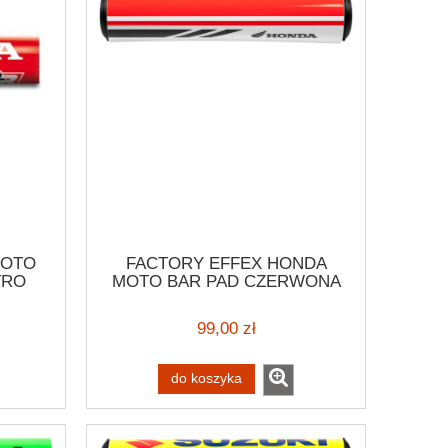
MOTO
FACTORY EFFEX HONDA
TRO
MOTO BAR PAD CZERWONA
CY
RETRO OSŁONA KIEROWNICY
DURO
MOTOCYKLOWEJ ENDURO
99,00 zł
A
SCRAMBLER HONDA
do koszyka