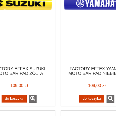
CTORY EFFEX SUZUKI
FACTORY EFFEX YAM
OTO BAR PAD ŻÓŁTA
MOTO BAR PAD NIEBI
SŁONA KIEROWNICY
OSŁONA KIEROWNI
OCYKLOWEJ ENDURO
MOTOCYKLOWEJ EN
109,00 zł
109,00 zł
MBLER SUZUKI VINTAGE
SCRAMBLER YAMAHA VI
do koszyka
do koszyka