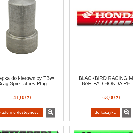
epka do kierownicy TBW
BLACKBIRD RACING 
rag Spiecialties Plug
BAR PAD HONDA RE
OSŁONA KIEROWNI
MOTOCYKLOWEJ EN
41,00 zł
63,00 zł
SCRAMBLER HOND
iadom o dostępności
do koszyka