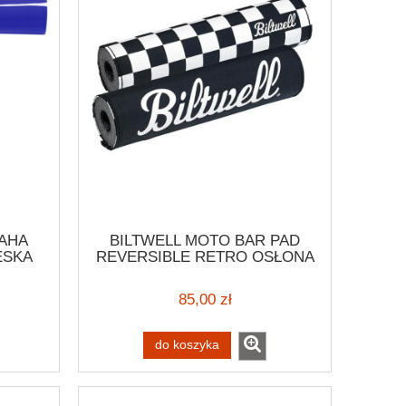
AHA
BILTWELL MOTO BAR PAD
ESKA
REVERSIBLE RETRO OSŁONA
CY
KIEROWNICY
DURO
MOTOCYKLOWEJ W
85,00 zł
NTAGE
SZACHOWNICĘ
do koszyka