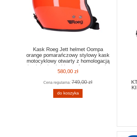
wa zielona
Kask Roeg Jett helmet Oompa
Flane
a zimowa
orange pomarańczowy stylowy kask
Sacrame
motocyklowy otwarty z homologacją
koszula
kask harley bobber cafe racer style
580,00 zł
 zł
749,00 zł
K
Cena regularna:
K
Cena
SC
do koszyka