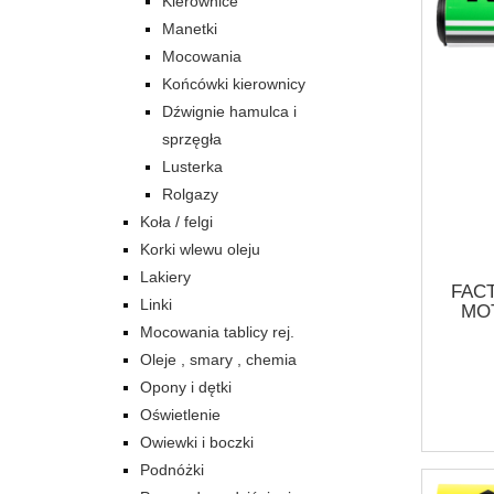
Kierownice
Manetki
Mocowania
Końcówki kierownicy
Dźwignie hamulca i
sprzęgła
Lusterka
Rolgazy
Koła / felgi
Korki wlewu oleju
Lakiery
FAC
Linki
MO
Mocowania tablicy rej.
Oleje , smary , chemia
MOT
Opony i dętki
SC
Oświetlenie
Owiewki i boczki
Podnóżki