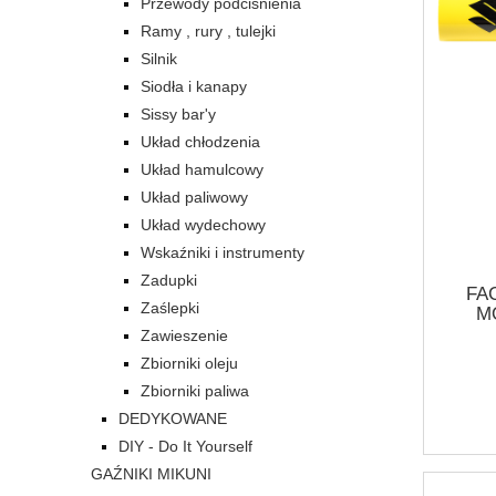
Przewody podciśnienia
Ramy , rury , tulejki
Silnik
Siodła i kanapy
Sissy bar'y
Układ chłodzenia
Układ hamulcowy
Układ paliwowy
Układ wydechowy
Wskaźniki i instrumenty
Zadupki
FA
Zaślepki
M
O
Zawieszenie
MOT
Zbiorniki oleju
SCRA
Zbiorniki paliwa
DEDYKOWANE
DIY - Do It Yourself
GAŹNIKI MIKUNI