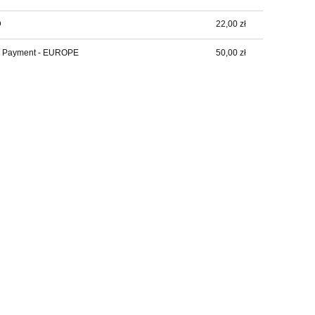
D
22,00 zł
& Payment - EUROPE
50,00 zł
eg Jett helmet Oompa
Dickies Sacramento shirt red
marańczowy stylowy kask
koszula flanelowa w czerwono
wy otwarty z homologacją
czarna kratę
y bobber cafe racer style
580,00 zł
229,00 zł
749,00 zł
269,00 zł
 regularna:
Cena regularna:
do koszyka
do koszyka