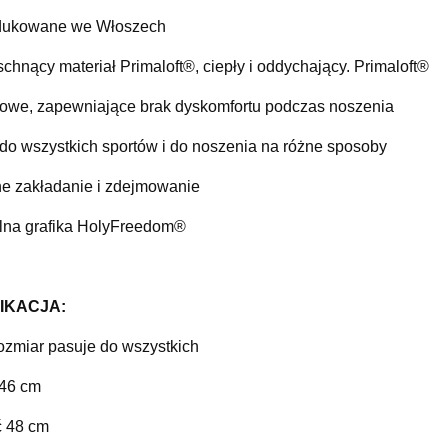
dukowane we Włoszech

chnący materiał Primaloft®, ciepły i oddychający. Primaloft®

owe, zapewniające brak dyskomfortu podczas noszenia

 do wszystkich sportów i do noszenia na różne sposoby

e zakładanie i zdejmowanie

alna grafika HolyFreedom®
KACJA:

ozmiar pasuje do wszystkich

46 cm

ć 48 cm