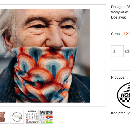
Dostępność
Wysyłka w:
Dostawa:
Ce
12
Cena:
pła
szt.
Producent:
Kod produkt