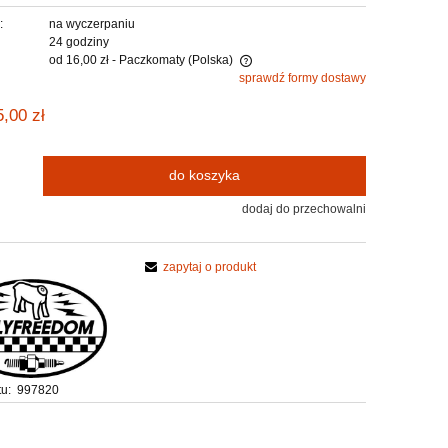
:
na wyczerpaniu
24 godziny
od 16,00 zł
- Paczkomaty
(Polska)
sprawdź formy dostawy
na nie zawiera ewentualnych kosztów
5,00 zł
tności
do koszyka
dodaj do przechowalni
zapytaj o produkt
u:
997820