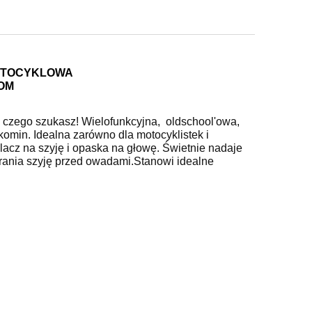
OTOCYKLOWA
OM
t to czego szukasz! Wielofunkcyjna, oldschool'owa,
omin. Idealna zarówno dla motocyklistek i
lacz na szyję i opaska na głowę.
Świetnie nadaje
hrania szyję przed owadami.Stanowi idealne