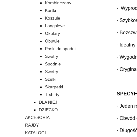
Kombinezony
·
  Wypro
Kurtki
Koszule
· Szybkos
Longsleve
· Bezszw
Okulary
Obuwie
· Idealny
Paski do spodni
Swetry
· Wygodn
Spodnie
· Orygin
Swetry
Szelki
Skarpetki
SPECYFI
T-shirty
DLA NIEJ
· Jeden r
DZIECKO
AKCESORIA
· Obwód 
RAJDY
· Długoś
KATALOGI