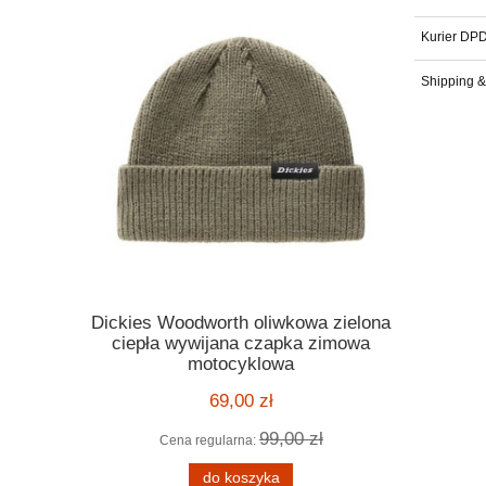
Kurier DP
Shipping 
Dickies Woodworth oliwkowa zielona
Kask Ro
ickies
ciepła wywijana czapka zimowa
orange po
 melange
motocyklowa
motocyklo
ą kratę
kask harle
69,00 zł
99,00 zł
Cena regularna:
Cena
 zł
do koszyka