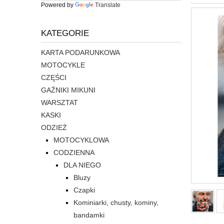
Powered by
Translate
KATEGORIE
KARTA PODARUNKOWA
MOTOCYKLE
CZĘŚCI
GAŹNIKI MIKUNI
WARSZTAT
KASKI
ODZIEŻ
MOTOCYKLOWA
CODZIENNA
DLA NIEGO
Bluzy
Czapki
Kominiarki, chusty, kominy,
bandamki