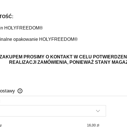
omin HOLYFREEDOM®

ryginalne opakowanie HOLYFREEDOM®
ZAKUPEM PROSIMY O KONTAKT W CELU POTWIERDZEN
REALIZACJI ZAMÓWIENIA, PONIEWAŻ STANY MAGAZ
dostawy
:
Cena nie zawiera ewentualnych kosztów
płatności
y
16,00 zł