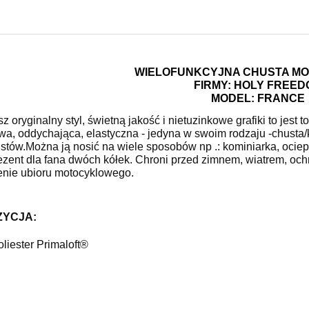
WIELOFUNKCYJNA CHUSTA M
FIRMY: HOLY FREED
MODEL: FRANCE
isz oryginalny styl, świetną jakość i nietuzinkowe grafiki to jes
a, oddychająca, elastyczna - jedyna w swoim rodzaju -chusta/k
istów.
Można ją nosić na wiele sposobów np .: kominiarka, ociep
rezent dla fana dwóch kółek. Chroni przed zimnem, wiatrem, oc
enie ubioru motocyklowego.
YCJA:

liester Primaloft®