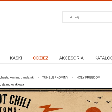
KASKI
ODZIEŻ
AKCESORIA
KATALO
»
»
 chusty, kominy, bandamki
TUNELE / KOMINY
HOLY FREEDOM
husta motocyklowa