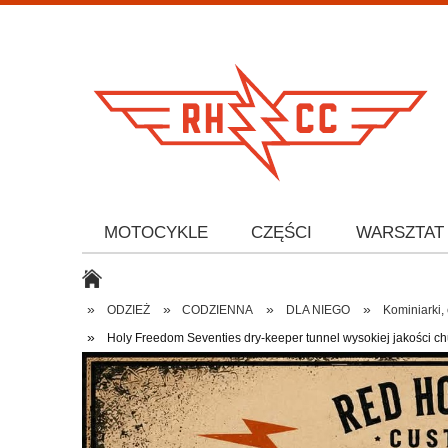
MOTOCYKLE
CZĘŚCI
WARSZTAT
»
»
»
»
ODZIEŻ
CODZIENNA
DLA NIEGO
Kominiarki,
»
Holy Freedom Seventies dry-keeper tunnel wysokiej jakości c