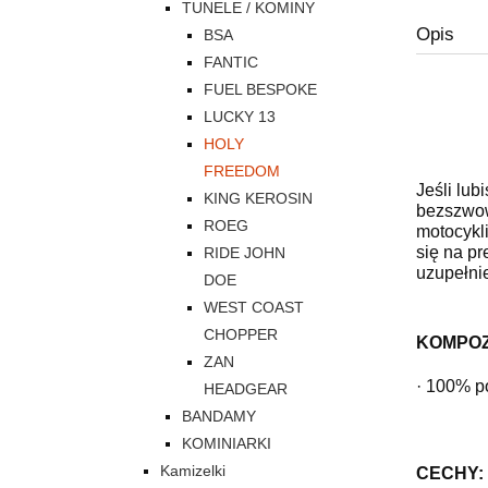
TUNELE / KOMINY
Opis
BSA
FANTIC
FUEL BESPOKE
LUCKY 13
HOLY
FREEDOM
Jeśli lub
KING KEROSIN
bezszwow
ROEG
motocykl
się na p
RIDE JOHN
uzupełni
DOE
WEST COAST
CHOPPER
KOMPOZ
ZAN
· 100% po
HEADGEAR
BANDAMY
KOMINIARKI
Kamizelki
CECHY:
